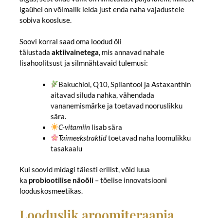
igaühel on võimalik leida just enda naha vajadustele
sobiva koosluse.
Soovi korral saad oma loodud õli
täiustada
aktiivainetega
, mis annavad nahale
lisahoolitsust ja silmnähtavaid tulemusi:
Bakuchiol, Q10, Spilantool ja Astaxanthin
aitavad siluda nahka, vähendada
vananemismärke ja toetavad nooruslikku
sära.
C-vitamiin
lisab sära
Taimeekstraktid
toetavad naha loomulikku
tasakaalu
Kui soovid midagi täiesti erilist, võid luua
ka
probiootilise näoõli
– tõelise innovatsiooni
looduskosmeetikas.
Looduslik aroomiteraapia