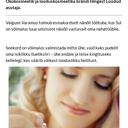
Ökokosmeetik ja looduskosmeetika brändi Hingest Loodud
asutaja.
Valguse Varamus toimub esmakordselt näoõli töötuba, kus Sul
on võimalus luua unistuste näoõli vastavalt oma nahatüübile.
Seekord on võimalus valmistada mitte ühe, vaid kaks pudelit
oma isiklikku ilueliksiiri – ühe endale ja teise kingituseks
kellelegi, kes väärib väikest looduslikku hellitust.