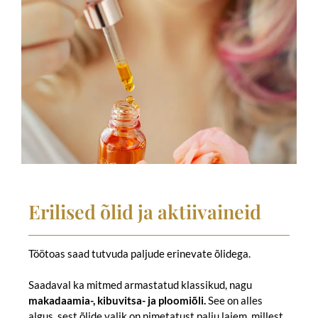
Erilised õlid ja aktiivaineid
Töötoas saad tutvuda paljude erinevate õlidega.
Saadaval ka mitmed armastatud klassikud, nagu
makadaamia-, kibuvitsa- ja ploomiõli
.
See on alles
algus, sest õlide valik on nimetatust palju laiem, millest