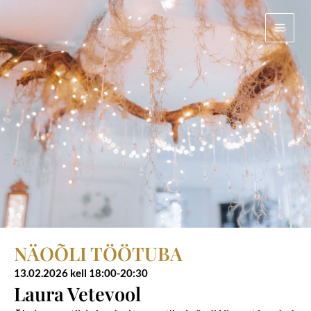
Skip
Main
to
Men
content
NÄOÕLI TÖÖTUBA
13.02.2026 kell 18:00-20:30
Laura Vetevool