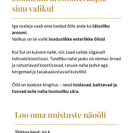
sinu valikul
Iga osaleja saab oma loodud õlile anda ka
täiusliku
aroomi
.
Valikus on lai valik
looduslikke eeterlikke õlisid
Kui Sul on kuivem nahk, siis saad valida sügavalt
toitvaid koostisosi. Tundliku naha jaoks on olemas õrnad
ja rahustavad koostisosad, rasuse naha puhul aga
kergemad ja tasakaalustavad kuivõlid.
Õlid on looduse kingitus – need
toidavad, kaitsevad ja
toovad esile naha loomuliku sära.
Loo oma unistuste näoõli
Töötoa hind:
44 €