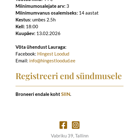
Miinimumosalejate arv:
3
Miinimumvanus osalemiseks:
14 aastat
Kestus:
umbes 2.5h
Kell:
18:00
Kuupäev:
13.02.2026
Võta ühendust Lauraga:
Facebook:
Hingest Loodud
Email:
info@hingestloodud.ee
Registreeri end sündmusele
Broneeri endale koht
SIIN
.
Vabriku 39, Tallinn